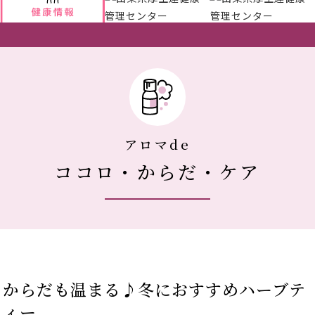
アクセス
新着情報
新型コロナウイルス対策
アロマde
ココロ・からだ・ケア
人間ドック 最新空き情報
リクルートサイト
IIDA Well-being Park Project.
からだも温まる♪冬におすすめハーブテ
館内3Dマップ
ィー