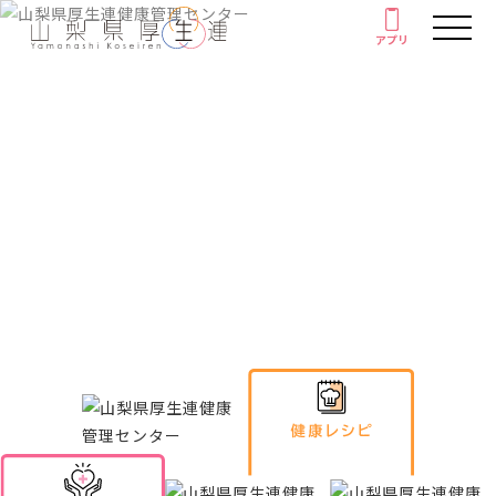
アプリ
アプリ
人間ドック・健康診断
厚生連の外来診療
健康情報
がん教育
Health information
健康教室
イベント
健康情報
厚生連について