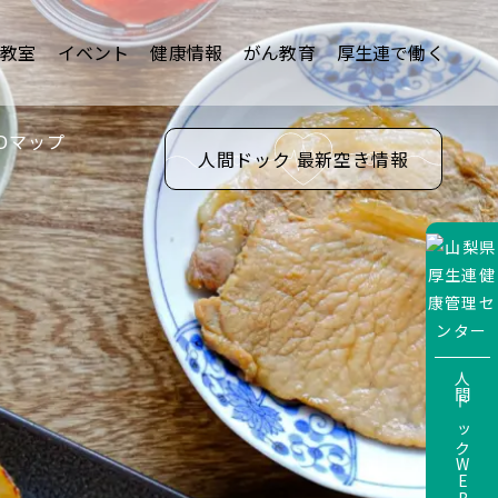
康教室
イベント
健康情報
がん教育
厚生連で働く
Dマップ
人間ドック 最新空き情報
人間ドックWEBサービス