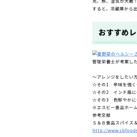
光、熱、湿気が大敵
すると、冷蔵庫から
おすすめレ
管理栄養士が考案し
～アレンジをしたい
☆その1 辛味を強
☆その2 インド風
☆その3 色鮮やか
※エスビー食品ホー
参考文献
Ｓ＆Ｂ食品スパイス
http://www.sbfoods