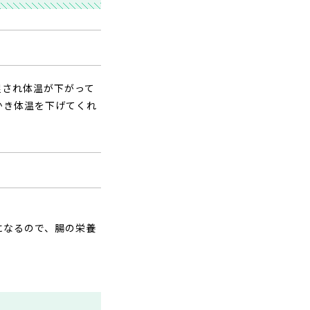
促され体温が下がって
かき体温を下げてくれ
になるので、腸の栄養