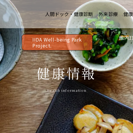
人間ドック・健康診断
外来診療
健
館内3
IIDA Well-being Park
Project.
健康情報
Health information