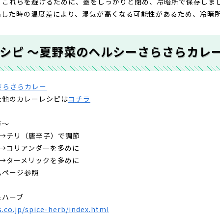
！これらを避けるために、蓋をしっかりと閉め、冷暗所で保存しま
出した時の温度差により、湿気が高くなる可能性があるため、冷暗
シピ ～夏野菜のヘルシーさらさらカレ
た他のカレーレシピは
コチラ
方～
く→チリ（唐辛子）で調節
に→コリアンダーを多めに
に→ターメリックを多めに
ムページ参照
＆ハーブ
.co.jp/spice-herb/index.html