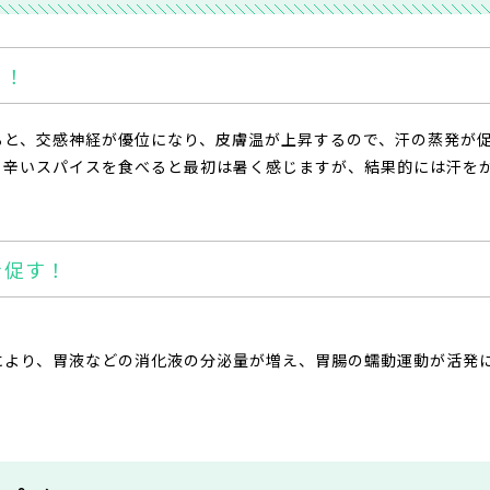
る！
ると、交感神経が優位になり、皮膚温が上昇するので、汗の蒸発が
、辛いスパイスを食べると最初は暑く感じますが、結果的には汗を
を促す！
により、胃液などの消化液の分泌量が増え、胃腸の蠕動運動が活発
。