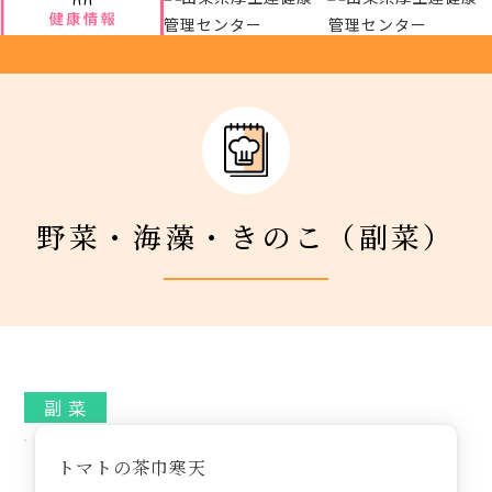
厚生連について
アクセス
新着情報
野菜・海藻・きのこ（副菜）
新型コロナウイルス対策
人間ドック 最新空き情報
リクルートサイト
副 菜
IIDA Well-being Park Project.
トマトの茶巾寒天