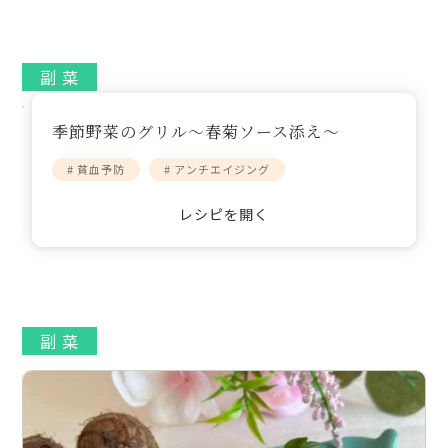
副 菜
季節野菜のグリル～春菊ソース添え～
# 貧血予防
# アンチエイジング
レシピを開く
副 菜