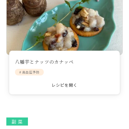
八幡芋とナッツのカナッペ
# 高血圧予防
レシピを開く
副 菜