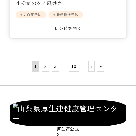
小松菜のタイ風炒め
# 高血圧予防
# 骨粗鬆症予防
レシピを開く
1
2
3
…
10
…
›
»
厚生連公式
X