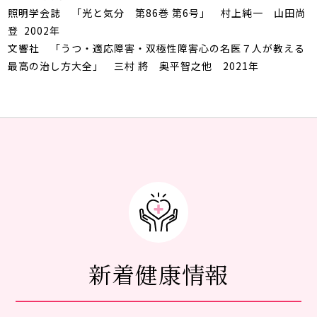
照明学会誌 「光と気分 第
86
巻 第
6
号」 村上純一 山田尚
登 2002年
文響社 「うつ・適応障害・双極性障害心の名医７人が教える
最高の治し方大全」 三村 將 奥平智之他 2021年
新着健康情報