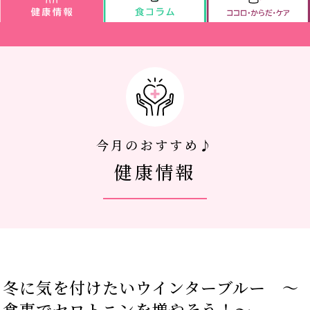
アクセス
新着情報
新型コロナウイルス対策
今月のおすすめ♪
健康情報
人間ドック 最新空き情報
リクルートサイト
IIDA Well-being Park Project.
冬に気を付けたいウインターブルー ～
館内3Dマップ
食事でセロトニンを増やそう！～