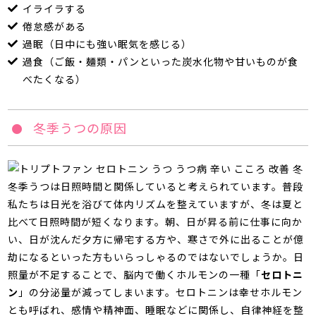
イライラする
倦怠感がある
過眠（日中にも強い眠気を感じる）
過食（ご飯・麺類・パンといった炭水化物や甘いものが食
べたくなる）
冬季うつの原因
冬季うつは日照時間と関係していると考えられています。普段
私たちは日光を浴びて体内リズムを整えていますが、冬は夏と
比べて日照時間が短くなります。朝、日が昇る前に仕事に向か
い、日が沈んだ夕方に帰宅する方や、寒さで外に出ることが億
劫になるといった方もいらっしゃるのではないでしょうか。日
照量が不足することで、脳内で働くホルモンの一種「
セロトニ
ン
」の分泌量が減ってしまいます。セロトニンは幸せホルモン
とも呼ばれ、感情や精神面、睡眠などに関係し、自律神経を整