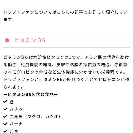
トリプトファンについては
こちら
の記事でも詳しく紹介してい
ます。
ビタミンＢ6
ビタミン
B
６は水溶性ビタミンの
1
つで、アミノ酸の代謝を助け
る働き、免疫機能の維持、皮膚や粘膜の抵抗力の増進、赤血球
のヘモグロビンの合成など生体機能に欠かせない栄養素です。
トリプトファンとビタミンB6が結びつくことでセロトニンが作
られます。
ービタミンB6を含む食品ー
鮭
ささみ
赤身魚（マグロ、カツオ）
バナナ
ごま