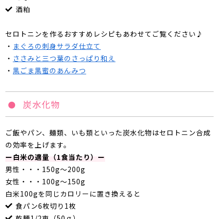
酒粕
セロトニンを作るおすすめレシピもあわせてご覧ください♪
・
まぐろの刺身サラダ仕立て
・
ささみと三つ葉のさっぱり和え
・
黒ごま黒蜜のあんみつ
炭水化物
ご飯やパン、麺類、いも類といった炭水化物はセロトニン合成
の効率を上げます。
ー白米の適量（1食当たり）ー
男性・・・150g〜200g
女性・・・100g〜150g
白米100gを同じカロリーに置き換えると
食パン6枚切り1枚
乾麺1/2束（50ｇ）