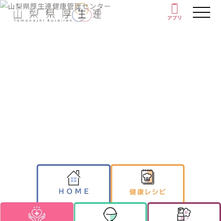
アプリ
アプリ
人間ドック・健康診断
厚生連の外来診療
健康情報
がん教育
Health information
健康教室
イベント
健康情報
厚生連について