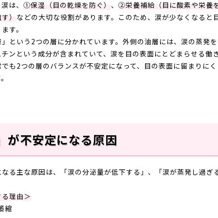
る涙は、
①保湿（目の乾燥を防ぐ）
、
②栄養補給（目に酸素や栄養
流す）
などの大切な役割があります。このため、涙が少なくなると
ります。
層」という2つの層に分かれています。
外側の油層には、涙の蒸発を
ムチンという成分が含まれていて、涙を目の表面にとどまらせる働
常でも
2
つの層のバランスが不安定になって、目の表面に留まりにく
す。
」が不安定になる原因
になる主な原因は、「涙の分泌量が低下する」、「涙が蒸発し過ぎ
する理由＞
萎縮