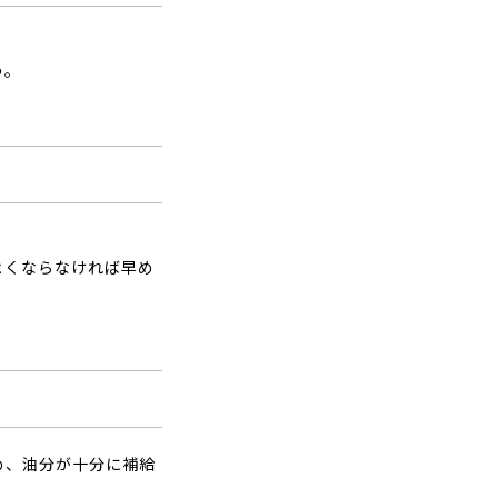
う。
よくならなければ早め
め、油分が十分に補給