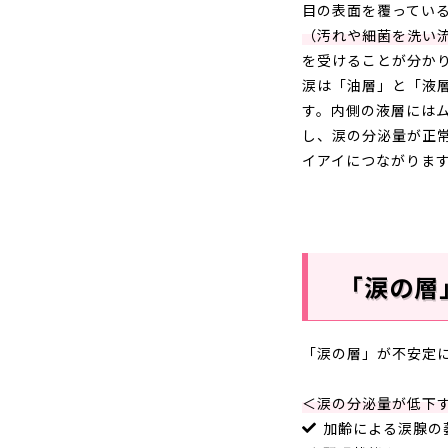
目の表面を覆ってい
（汚れや細菌を洗い
を受けることが分か
涙は「油層」と「液
す。内側の液層には
し、涙の分泌量が正
イアイにつながりま
「涙の層
「涙の層」が不安定
＜涙の分泌量が低下
加齢による涙腺の