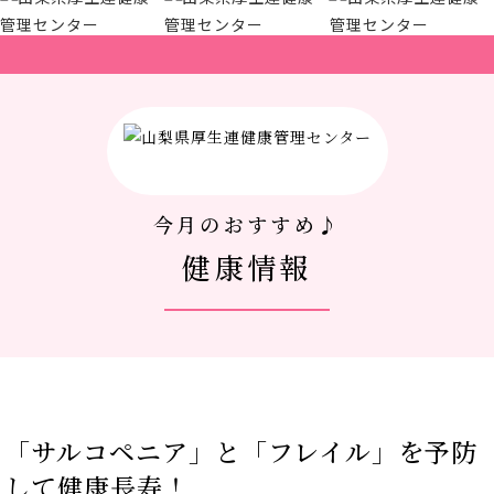
厚生連について
アクセス
新着情報
今月のおすすめ♪
新型コロナウイルス対策
健康情報
人間ドック 最新空き情報
リクルートサイト
「サルコペニア」と「フレイル」を予防
IIDA Well-being Park Project.
して健康長寿！