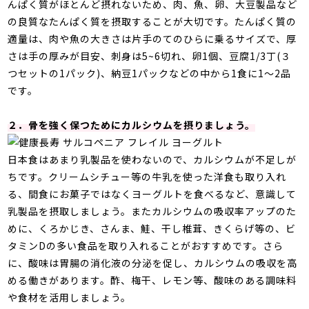
んぱく質がほとんど摂れないため、肉、魚、卵、大豆製品など
の良質なたんぱく質を摂取することが大切です。たんぱく質の
適量は、肉や魚の大きさは片手のてのひらに乗るサイズで、厚
さは手の厚みが目安、刺身は5~6切れ、卵1個、豆腐1/3丁(３
つセットの1パック)、納豆1パックなどの中から1食に1～2品
です。
２．骨を強く保つためにカルシウムを摂りましょう。
日本食はあまり乳製品を使わないので、カルシウムが不足しが
ちです。クリームシチュー等の牛乳を使った洋食も取り入れ
る、間食にお菓子ではなくヨーグルトを食べるなど、意識して
乳製品を摂取しましょう。またカルシウムの吸収率アップのた
めに、くろかじき、さんま、鮭、干し椎茸、きくらげ等の、ビ
タミンDの多い食品を取り入れることがおすすめです。さら
に、酸味は胃腸の消化液の分泌を促し、カルシウムの吸収を高
める働きがあります。酢、梅干、レモン等、酸味のある調味料
や食材を活用しましょう。