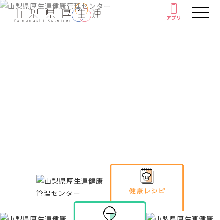
アプリ
アプリ
人間ドック・健康診断
厚生連の外来診療
健康情報
がん教育
Health information
健康教室
イベント
健康情報
厚生連について