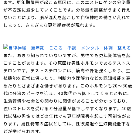
ます。更年期障害が起こる原因は、このエストロゲンの分泌量
が不安定に減少していくことです。分泌量の調整がうまく行え
ないことにより、脳が混乱を起こして自律神経の働きが乱れて
しまって、さまざまな更年期症状が現れます。
また、あまり知られていないですが、男性でも更年期障害を起
こすことがあります。その原因は男性ホルモンであるテストス
テロンです。テストステロンには、筋肉や骨を強くしたり、生
殖機能を正常に保ったり、判断力や理解力などの認知機能を高
めたりとさまざまな働きがあります。このホルモンも
20
～
30
歳
代に分泌のピークを迎え、
40
歳代から低下してくるとともに、
生活習慣や社会との関わりに関係があることが分かっており、
強いストレスを受けると分泌量が低下しやすくなります。
40
歳
代以降の男性ではどの年代でも更年期障害を起こす可能性があ
ります。男性特有の症状としては、性欲減退や生殖機能低下な
どが挙げられます。