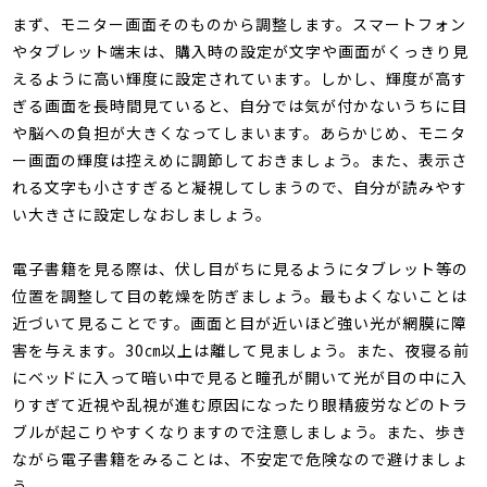
まず、モニター画面そのものから調整します。スマートフォン
やタブレット端末は、購入時の設定が文字や画面がくっきり見
えるように高い輝度に設定されています。しかし、輝度が高す
ぎる画面を長時間見ていると、自分では気が付かないうちに目
や脳への負担が大きくなってしまいます。あらかじめ、モニタ
ー画面の輝度は控えめに調節しておきましょう。また、表示さ
れる文字も小さすぎると凝視してしまうので、自分が読みやす
い大きさに設定しなおしましょう。
電子書籍を見る際は、伏し目がちに見るようにタブレット等の
位置を調整して目の乾燥を防ぎましょう。最もよくないことは
近づいて見ることです。画面と目が近いほど強い光が網膜に障
害を与えます。30㎝以上は離して見ましょう。また、夜寝る前
にベッドに入って暗い中で見ると瞳孔が開いて光が目の中に入
りすぎて近視や乱視が進む原因になったり眼精疲労などのトラ
ブルが起こりやすくなりますので注意しましょう。また、歩き
ながら電子書籍をみることは、不安定で危険なので避けましょ
う。