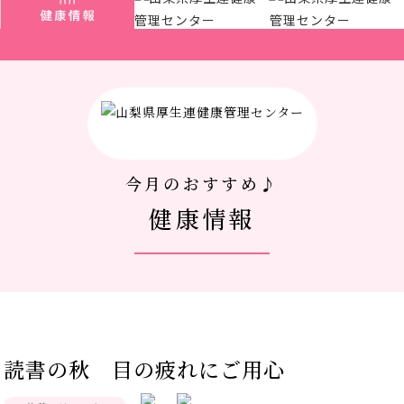
厚生連について
アクセス
新着情報
今月のおすすめ♪
新型コロナウイルス対策
健康情報
人間ドック 最新空き情報
リクルートサイト
IIDA Well-being Park Project.
読書の秋 目の疲れにご用心