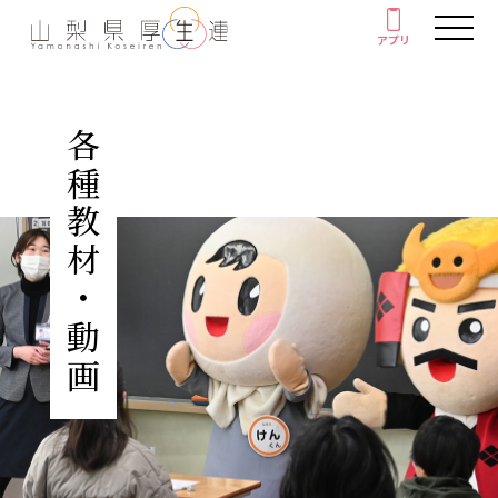
アプリ
アプリ
人間ドック・健康診断
各種教材・動画
厚生連の外来診療
がん教育
健康教室
イベント
健康情報
厚生連について