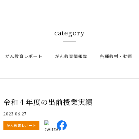
厚生連について
アクセス
category
新着情報
がん教育レポート
がん教育情報誌
各種教材・動画
新型コロナウイルス対策
人間ドック 最新空き情報
令和４年度の出前授業実績
リクルートサイト
2023.06.27
IIDA Well-being Park Project.
がん教育レポート