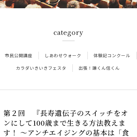
アクセス
category
新着情報
新型コロナウイルス対策
市民公開講座
しあわせウォーク
体験記コンクール
カラダいきいきフェスタ
出張！謙くん信くん
人間ドック 最新空き情報
リクルートサイト
IIDA Well-being Park Project.
第２回 『長寿遺伝子のスイッチをオ
ンにして100歳まで生きる方法教えま
館内3Dマップ
す！ ～アンチエイジングの基本は「食