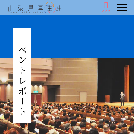
アプリ
アプリ
人間ドック・健康診断
イベントレポート
厚生連の外来診療
がん教育
健康教室
イベント
健康情報
厚生連について