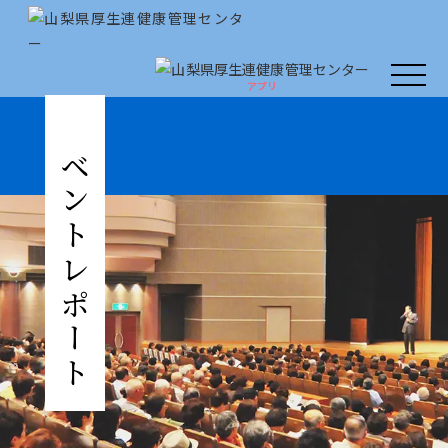
アプリ
アプリ
人間ドック・健康診断
イベントレポート
厚生連の外来診療
がん教育
健康教室
イベント
健康情報