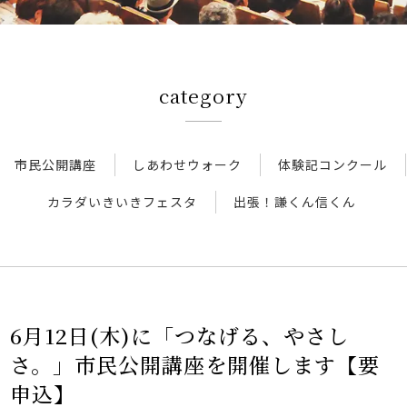
厚生連について
アクセス
category
新着情報
市民公開講座
しあわせウォーク
体験記コンクール
新型コロナウイルス対策
カラダいきいきフェスタ
出張！謙くん信くん
人間ドック 最新空き情報
リクルートサイト
6月12日(木)に「つなげる、やさし
さ。」市民公開講座を開催します【要
IIDA Well-being Park Project.
申込】