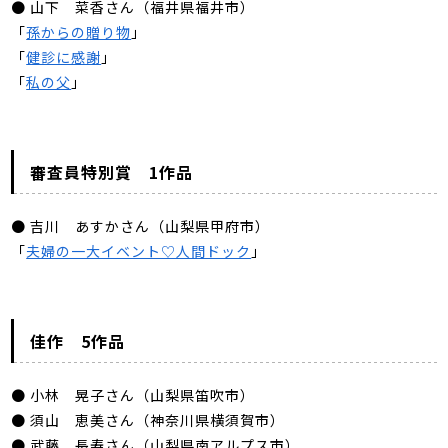
● 山下 菜香さん（福井県福井市）
「
孫からの贈り物
」
「
健診に感謝
」
「
私の父
」
審査員特別賞 1作品
● 吉川 あすかさん（山梨県甲府市）
「
夫婦の一大イベント♡人間ドック
」
佳作 5作品
● 小林 晃子さん（山梨県笛吹市）
● 須山 恵美さん（神奈川県横須賀市）
● 武藤 長寿さん（山梨県南アルプス市）