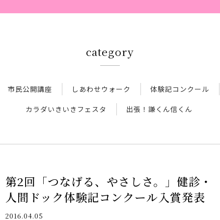
厚生連について
アクセス
category
新着情報
市民公開講座
しあわせウォーク
体験記コンクール
新型コロナウイルス対策
カラダいきいきフェスタ
出張！謙くん信くん
人間ドック 最新空き情報
リクルートサイト
第2回「つなげる、やさしさ。」健診・
人間ドック体験記コンクール入賞発表
IIDA Well-being Park Project.
2016.04.05