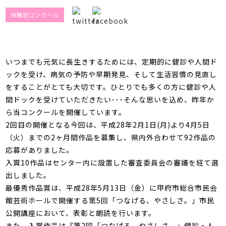
館内3Dマップ
体験記コンクール
いつまでも元気に長生きするためには、定期的に健診や人間ド
ックを受け、病気の予防や早期発見、そして生活習慣の見直し
をすることがとても大切です。
ひとりでも多くの方に健診や人
間ドックを受けていただきたい･･･そんな思いを込め、昨年か
ら当コンクールを開催しています。
2回目の開催となる今回は、平成28年2月1日(月)より4月5日
（火）までの2ヶ月間作品を募集し、県内外合わせて92作品の
応募がありました。
入賞10作品はセンター内に設置した審査委員会の審議を経て選
出しました。
最優秀作品賞は、平成28年5月13日（金）に甲府市総合市民会
館芸術ホールで開催する
第5回「つなげる、やさしさ。」市民
公開講座
において、表彰と朗読を行います。
また、入賞作品は
『第2回「つなげる、やさしさ。」健診・人