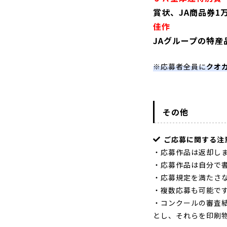
賞状、JA商品券1万
佳作 5
JAグループの特産品
※応募者全員に
クオカ
その他
ご応募に関する注
・応募作品は返却し
・応募作品は自分で
・応募規定を満たさ
・複数応募も可能で
・コンクールの審査
とし、それらを印刷