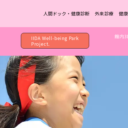
人間ドック・健康診断
外来診療
健
館内3
IIDA Well-being Park
Project.