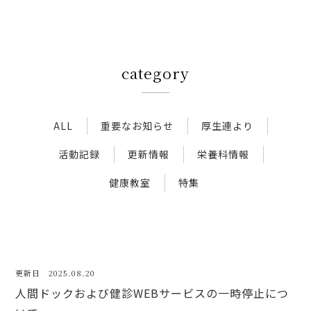
アクセス
category
新着情報
新型コロナウイルス対策
ALL
重要なお知らせ
厚生連より
活動記録
更新情報
栄養科情報
人間ドック 最新空き情報
健康教室
特集
リクルートサイト
IIDA Well-being Park Project.
更新日 2025.08.20
人間ドックおよび健診WEBサービスの一時停止につ
館内3Dマップ