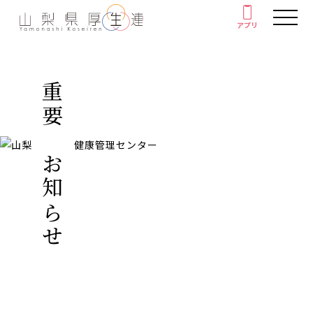
アプリ
アプリ
人間ドック・健康診断
重要なお知らせ
厚生連の外来診療
がん教育
健康教室
イベント
健康情報
厚生連について