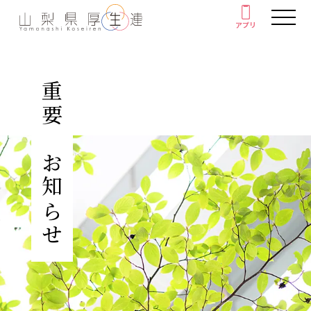
アプリ
アプリ
人間ドック・健康診断
重要なお知らせ
厚生連の外来診療
がん教育
健康教室
イベント
健康情報
厚生連について