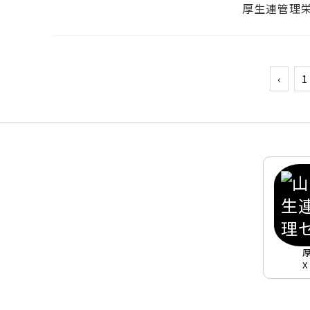
厚生連管理
‹
1
X