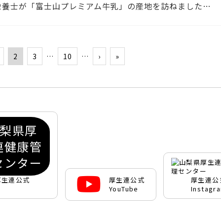
栄養士が「富士山プレミアム牛乳」の産地を訪ねました…
2
3
…
10
…
›
»
厚生連公式
厚生連公式
厚生連公
YouTube
Instagr