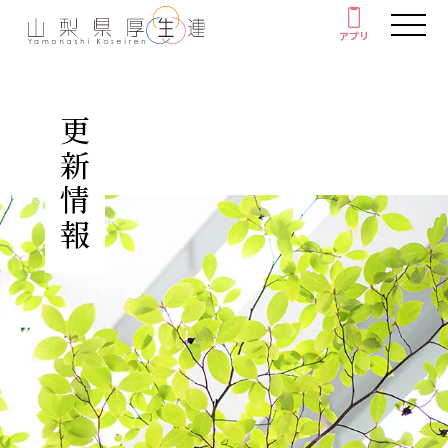
アプリ
アプリ
人間ドック・健康診断
更新情報
厚生連の外来診療
がん教育
健康教室
イベント
健康情報
厚生連について