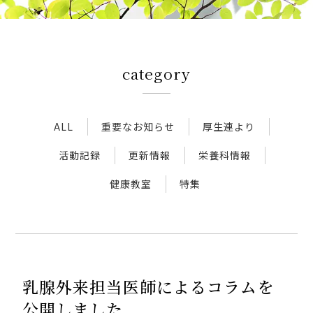
アクセス
category
新着情報
新型コロナウイルス対策
ALL
重要なお知らせ
厚生連より
活動記録
更新情報
栄養科情報
人間ドック 最新空き情報
健康教室
特集
リクルートサイト
IIDA Well-being Park Project.
乳腺外来担当医師によるコラムを
館内3Dマップ
公開しました