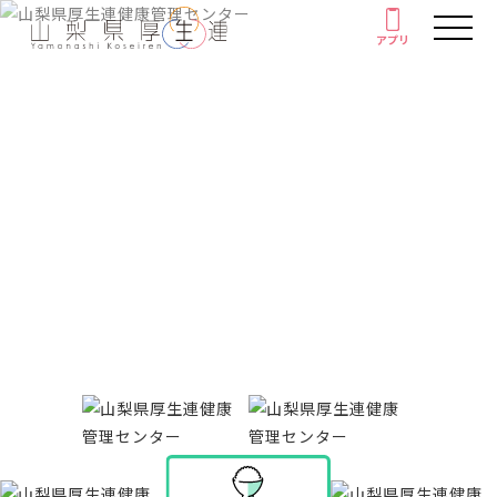
アプリ
アプリ
人間ドック・健康診断
厚生連の外来診療
健康情報
がん教育
Health information
健康教室
イベント
健康情報
厚生連について