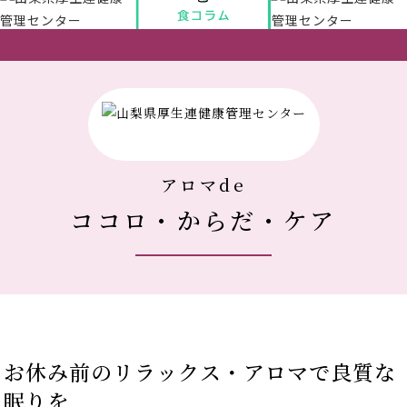
アクセス
新着情報
新型コロナウイルス対策
アロマde
ココロ・からだ・ケア
人間ドック 最新空き情報
リクルートサイト
IIDA Well-being Park Project.
お休み前のリラックス・アロマで良質な
館内3Dマップ
眠りを