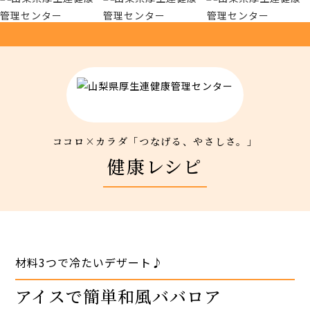
厚生連について
アクセス
新着情報
ココロ×カラダ「つなげる、やさしさ。」
新型コロナウイルス対策
健康レシピ
人間ドック 最新空き情報
リクルートサイト
材料3つで冷たいデザート♪
IIDA Well-being Park Project.
アイスで簡単和風ババロア