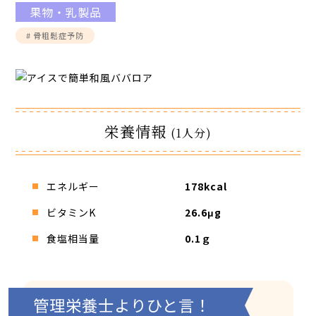
館内3Dマップ
果物・乳製品
# 骨粗鬆症予防
栄養情報
(1人分)
エネルギー
178kcal
ビタミンK
26.6μg
食塩相当量
0.1ｇ
管理栄養士よりひと言！