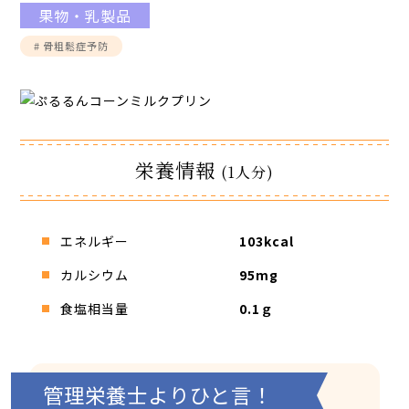
果物・乳製品
館内3Dマップ
# 骨粗鬆症予防
栄養情報
(1人分)
エネルギー
103kcal
カルシウム
95mg
食塩相当量
0.1ｇ
管理栄養士よりひと言！