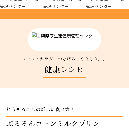
厚生連について
アクセス
新着情報
ココロ×カラダ「つなげる、やさしさ。」
新型コロナウイルス対策
健康レシピ
人間ドック 最新空き情報
リクルートサイト
とうもろこしの新しい食べ方！
IIDA Well-being Park Project.
ぷるるんコーンミルクプリン