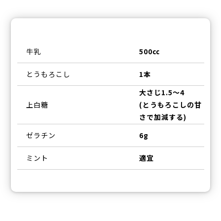
牛乳
500㏄
とうもろこし
1本
大さじ1.5～4
上白糖
(とうもろこしの甘
さで加減する)
ゼラチン
6g
ミント
適宜