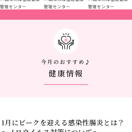
アクセス
新着情報
新型コロナウイルス対策
今月のおすすめ♪
健康情報
人間ドック 最新空き情報
リクルートサイト
IIDA Well-being Park Project.
1月にピークを迎える感染性腸炎とは？
館内3Dマップ
～ノロウイルス対策について～