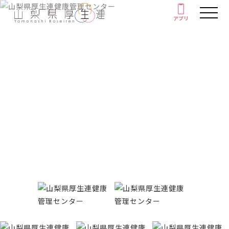
アプリ
アプリ
人間ドック・健康診断
厚生連の外来診療
健康情報
がん教育
Health information
健康教室
イベント
健康情報
厚生連について