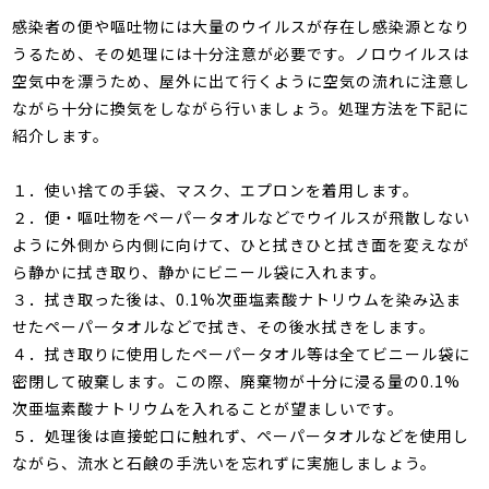
感染者の便や嘔吐物には大量のウイルスが存在し感染源となり
うるため、その処理には十分注意が必要です。ノロウイルスは
空気中を漂うため、屋外に出て行くように空気の流れに注意し
ながら十分に換気をしながら行いましょう。処理方法を下記に
紹介します。
１．使い捨ての手袋、マスク、エプロンを着用します。
２．便・嘔吐物をペーパータオルなどでウイルスが飛散しない
ように外側から内側に向けて、ひと拭きひと拭き面を変えなが
ら静かに拭き取り、静かにビニール袋に入れます。
３．拭き取った後は、0.1%次亜塩素酸ナトリウムを染み込ま
せたペーパータオルなどで拭き、その後水拭きをします。
４．拭き取りに使用したペーパータオル等は全てビニール袋に
密閉して破棄します。この際、廃棄物が十分に浸る量の0.1%
次亜塩素酸ナトリウムを入れることが望ましいです。
５．処理後は直接蛇口に触れず、ペーパータオルなどを使用し
ながら、流水と石鹸の手洗いを忘れずに実施しましょう。