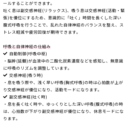
ールすることができます。
吐く息は副交感神経
(
リラックス
)
、吸う息は交感神経
(
活動・緊
張
)
を優位にするため、意識的に「吐く」時間を長くした深い
腹式呼吸を行うことで、乱れた自律神経のバランスを整え、ス
トレス軽減や疲労回復が期待できます。
呼吸と自律神経の仕組み
自動制御(呼吸中枢)
・脳幹
(
延髄
)
が血液中の二酸化炭素濃度などを感知し、無意識
に呼吸のリズムを調整しています。
交感神経(吸う時)
・息を吸う際や、浅く早い呼吸
(
胸式呼吸
)
の時は心拍数が上が
り交感神経が優位になり、活動モードになります。
副交感神経(吐く時)
・息を長く吐く時や、ゆっくりとした深い呼吸
(
腹式呼吸
)
の時
は、心拍数が下がり副交感神経が優位になり、休息モードにな
ります。