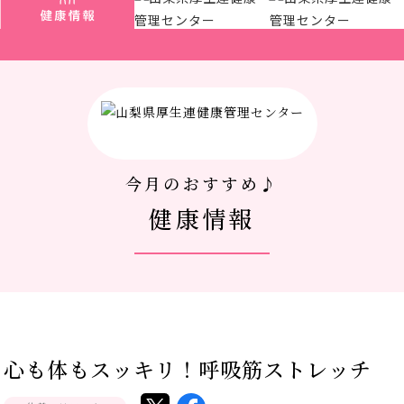
厚生連について
アクセス
新着情報
今月のおすすめ♪
新型コロナウイルス対策
健康情報
人間ドック 最新空き情報
リクルートサイト
IIDA Well-being Park Project.
心も体もスッキリ！呼吸筋ストレッチ