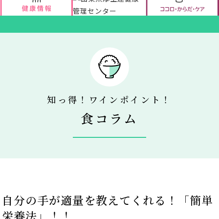
アクセス
新着情報
新型コロナウイルス対策
知っ得！ワインポイント！
食コラム
人間ドック 最新空き情報
リクルートサイト
IIDA Well-being Park Project.
自分の手が適量を教えてくれる！「簡単
館内3Dマップ
栄養法」！！