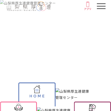
アプリ
アプリ
人間ドック・健康診断
厚生連の外来診療
健康情報
がん教育
Health information
健康教室
イベント
健康情報
厚生連について