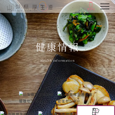
アプリ
アプリ
人間ドック・健康診断
厚生連の外来診療
健康情報
がん教育
Health information
健康教室
イベント
健康情報
厚生連について