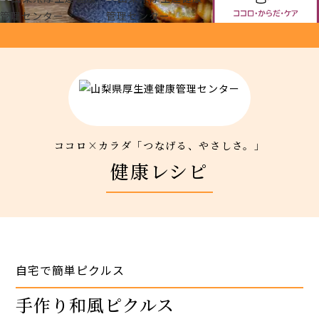
アクセス
新着情報
新型コロナウイルス対策
ココロ×カラダ「つなげる、やさしさ。」
健康レシピ
人間ドック 最新空き情報
リクルートサイト
IIDA Well-being Park Project.
自宅で簡単ピクルス
手作り和風ピクルス
館内3Dマップ