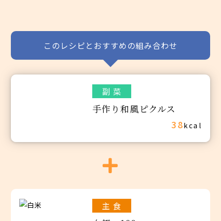
このレシピとおすすめの組み合わせ
副 菜
手作り和風ピクルス
38
kcal
主 食