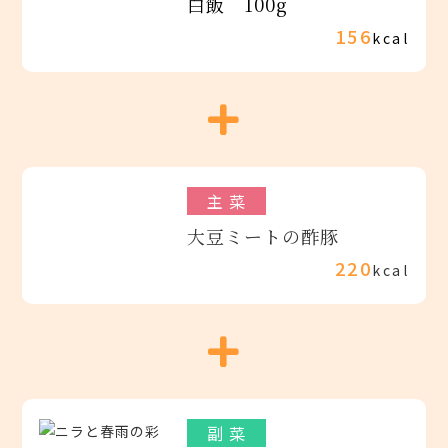
白飯 100g
156
kcal
主 菜
大豆ミートの酢豚
220
kcal
副 菜