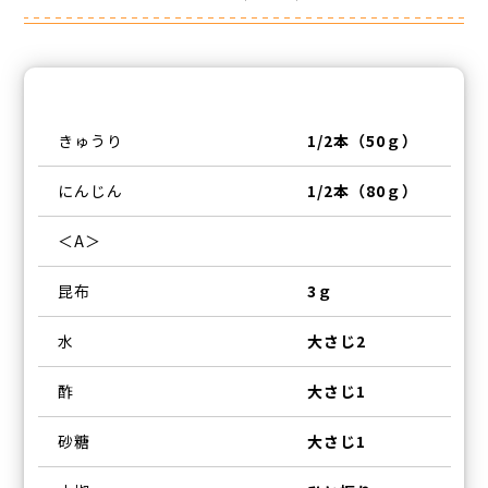
きゅうり
1/2本（50ｇ）
にんじん
1/2本（80ｇ）
＜A＞
昆布
3ｇ
水
大さじ2
酢
大さじ1
砂糖
大さじ1