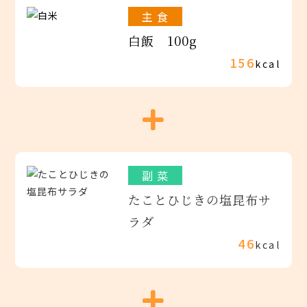
主 食
白飯 100g
156
kcal
副 菜
たことひじきの塩昆布サ
ラダ
46
kcal