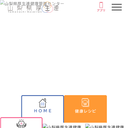
アプリ
アプリ
人間ドック・健康診断
厚生連の外来診療
健康情報
がん教育
Health information
健康教室
イベント
健康情報
厚生連について