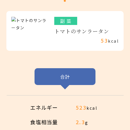
副 菜
トマトのサンラータン
53
kcal
合計
エネルギー
523
kcal
食塩相当量
2.3
g