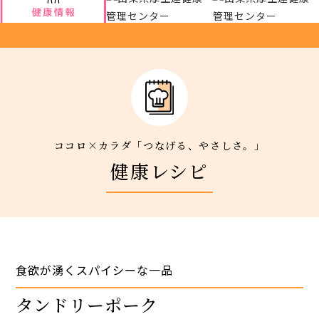
アクセス
新着情報
新型コロナウイルス対策
ココロ×カラダ「つなげる、やさしさ。」
健康レシピ
人間ドック 最新空き情報
リクルートサイト
IIDA Well-being Park Project.
食欲が湧くスパイシーな一品
タンドリーポーク
館内3Dマップ