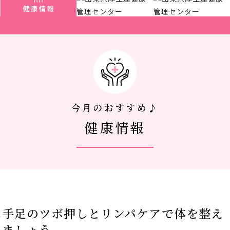
アクセス
新着情報
新型コロナウイルス対策
今月のおすすめ♪
健康情報
人間ドック 最新空き情報
リクルートサイト
IIDA Well-being Park Project.
手足のツボ押しとリンパケアで体を整え
館内3Dマップ
ましょう