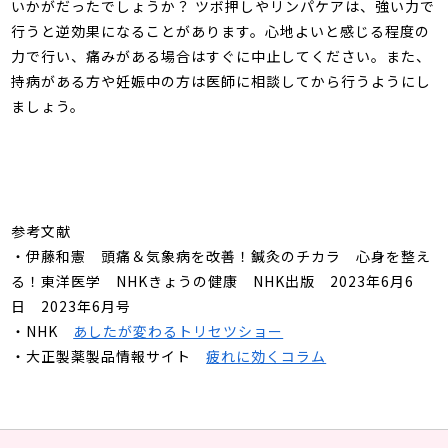
いかがだったでしょうか？ ツボ押しやリンパケアは、強い力で
行うと逆効果になることがあります。心地よいと感じる程度の
力で行い、痛みがある場合はすぐに中止してください。また、
持病がある方や妊娠中の方は医師に相談してから行うようにし
ましょう。
参考文献
・
伊藤和憲 頭痛＆気象病を改善！鍼灸のチカラ 心身を整え
る！東洋医学
NHK
きょうの健康
NHK
出版
2023
年
6
月
6
日
2023
年
6
月号
・NHK
あしたが変わるトリセツショー
・大正製薬製品情報サイト
疲れに効くコラム