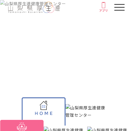
アプリ
アプリ
人間ドック・健康診断
厚生連の外来診療
健康情報
がん教育
Health information
健康教室
イベント
健康情報
厚生連について