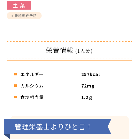
主 菜
館内3Dマップ
# 骨粗鬆症予防
栄養情報
(1人分)
エネルギー
257kcal
カルシウム
72mg
食塩相当量
1.2ｇ
管理栄養士よりひと言！