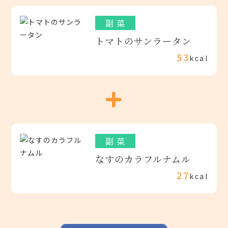
副 菜
トマトのサンラータン
53
kcal
副 菜
なすのカラフルナムル
27
kcal