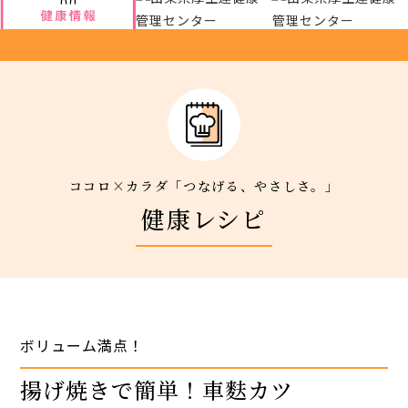
厚生連について
アクセス
新着情報
ココロ×カラダ「つなげる、やさしさ。」
新型コロナウイルス対策
健康レシピ
人間ドック 最新空き情報
リクルートサイト
ボリューム満点！
IIDA Well-being Park Project.
揚げ焼きで簡単！車麩カツ