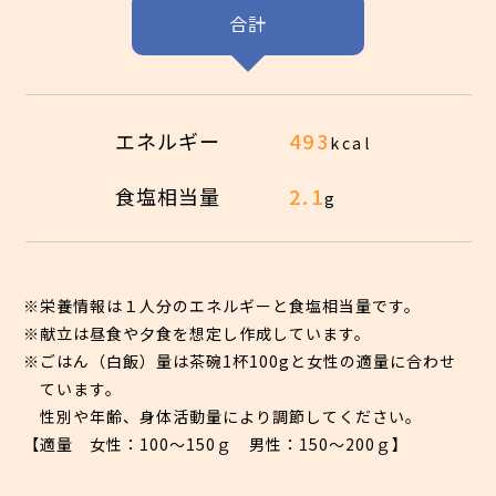
合計
エネルギー
493
kcal
食塩相当量
2.1
g
※栄養情報は１人分のエネルギーと食塩相当量です。
※献立は昼食や夕食を想定し作成しています。
※ごはん（白飯）量は茶碗1杯100gと女性の適量に合わせ
ています。
性別や年齢、身体活動量により調節してください。
【適量 女性：100〜150ｇ 男性：150〜200ｇ】