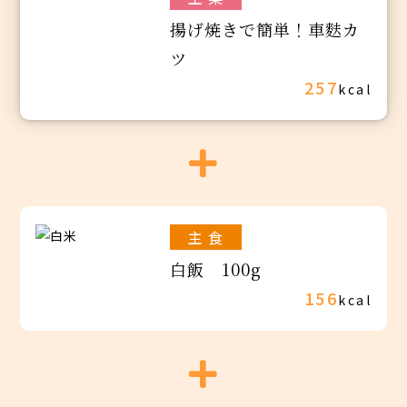
揚げ焼きで簡単！車麩カ
ツ
257
kcal
主 食
白飯 100g
156
kcal