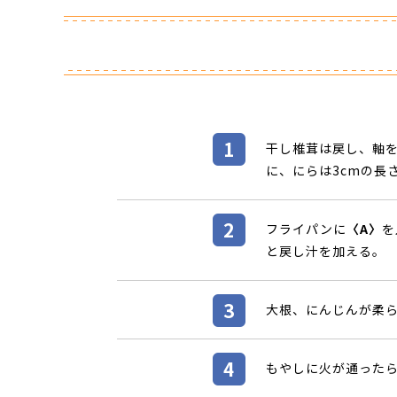
干し椎茸は戻し、軸
に、にらは3cmの長
フライパンに
〈A〉
を
と戻し汁を加える。
大根、にんじんが柔
もやしに火が通ったら