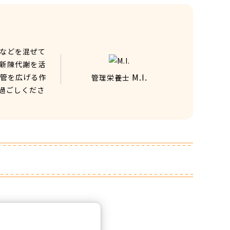
などを混ぜて
新陳代謝を活
M.I.
血管を広げる作
管理栄養士
過ごしくださ