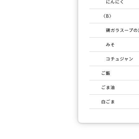
にんにく
〈B〉
鶏ガラスープの
みそ
コチュジャン
ご飯
ごま油
白ごま