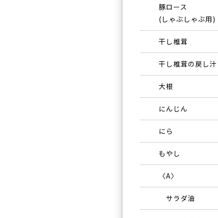
豚ロース
(しゃぶしゃぶ用)
干し椎茸
干し椎茸の戻し汁
大根
にんじん
にら
もやし
〈A〉
サラダ油