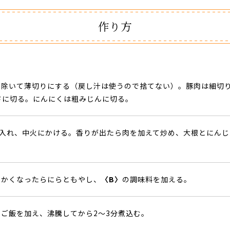
作り方
を除いて薄切りにする（戻し汁は使うので捨てない）。豚肉は細切
さに切る。にんにくは粗みじんに切る。
入れ、中火にかける。香りが出たら肉を加えて炒め、大根とにんじ
らかくなったらにらともやし、
〈B〉
の調味料を加える。
ご飯を加え、沸騰してから2～3分煮込む。