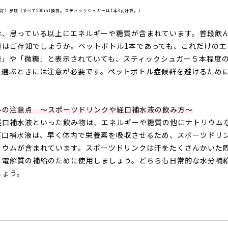
八訂）参照（すべて500ml換算。スティックシュガーは1本3ｇ計算。）
は、思っている以上にエネルギーや糖質が含まれています。普段飲
量はご存知でしょうか。ペットボトル
1
本であっても、これだけのエ
糖」や「微糖」と表示されていても、スティックシュガー５本程度
を選ぶときには注意が必要です。ペットボトル症候群を避けるため
。
外の注意点 ～スポーツドリンクや経口補水液の飲み方～
経口補水液といった飲み物は、エネルギーや糖質の他にナトリウム
経口補水液は、早く体内で栄養素を吸収させるため、スポーツドリ
リウムが含まれています。スポーツドリンクは汗をたくさんかいた
と電解質の補給のために使用しましょう。どちらも日常的な水分補
しょう。