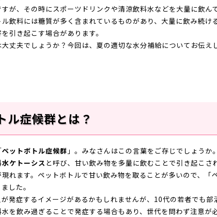
ですが、その時にスポーツドリンクや清涼飲料水などを大量に飲ん
トル飲料には糖質が多く含まれているものがあり、大量に飲み続け
害を引き起こす場合があります。
は大丈夫でしょうか？今回は、夏の適切な水分補給についてお伝え
トル症候群とは？
「
ペットボトル症候群
」。みなさんはこの言葉をご存じでしょうか
料水ケトーシス
と呼び、甘い飲み物を多量に飲むことで引き起こさ
が現れます。ペットボトルで甘い飲み物を取ることが多いので、「
りました。
人が発症するイメージがあるかもしれませんが、
10
代の若者でも部
料水を飲み過ぎることで発症する場合もあり、世代を問わず注意が