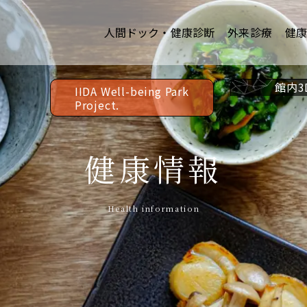
人間ドック・健康診断
外来診療
健
館内3
IIDA Well-being Park
Project.
健康情報
Health information