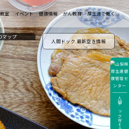
康教室
イベント
健康情報
がん教育
厚生連で働く
Dマップ
人間ドック 最新空き情報
人間ドックWEBサービス