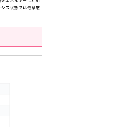
糖をエネルギーに利用
ーシス状態では倦怠感