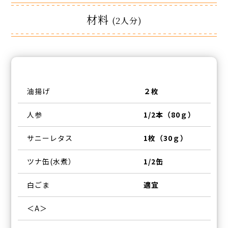
材料
(2人分)
油揚げ
２枚
人参
1/2本（80ｇ）
サニーレタス
1枚（30ｇ）
ツナ缶(水煮）
1/2缶
白ごま
適宜
＜A＞