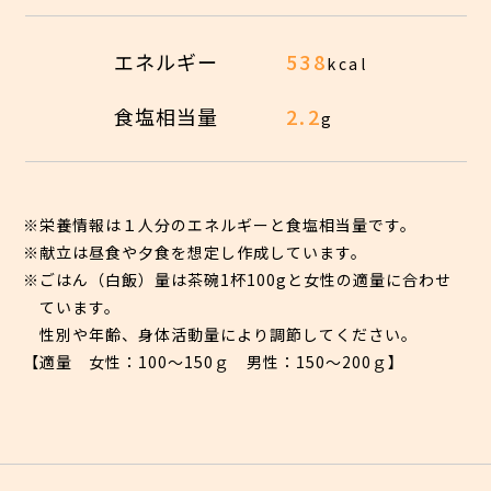
エネルギー
538
kcal
食塩相当量
2.2
g
※栄養情報は１人分のエネルギーと食塩相当量です。
※献立は昼食や夕食を想定し作成しています。
※ごはん（白飯）量は茶碗1杯100gと女性の適量に合わせ
ています。
性別や年齢、身体活動量により調節してください。
【適量 女性：100〜150ｇ 男性：150〜200ｇ】