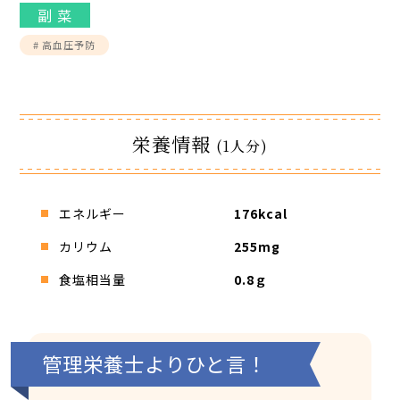
館内3Dマップ
副 菜
# 高血圧予防
栄養情報
(1人分)
エネルギー
176kcal
カリウム
255mg
食塩相当量
0.8ｇ
管理栄養士よりひと言！