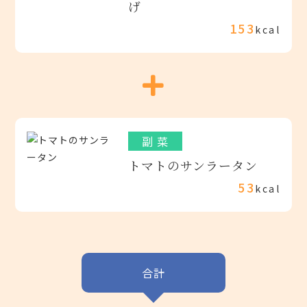
げ
153
kcal
副 菜
トマトのサンラータン
53
kcal
合計