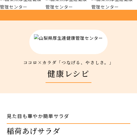
厚生連について
アクセス
新着情報
ココロ×カラダ「つなげる、やさしさ。」
新型コロナウイルス対策
健康レシピ
人間ドック 最新空き情報
リクルートサイト
見た目も華やか簡単サラダ
IIDA Well-being Park Project.
稲荷あげサラダ