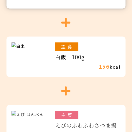
主 食
白飯 100g
156
kcal
主 菜
えびのふわふわさつま揚