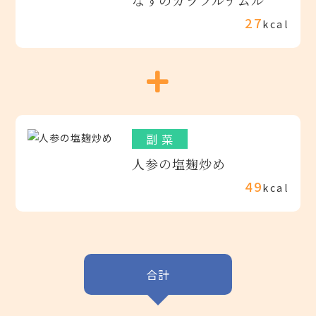
27
kcal
副 菜
人参の塩麹炒め
49
kcal
合計