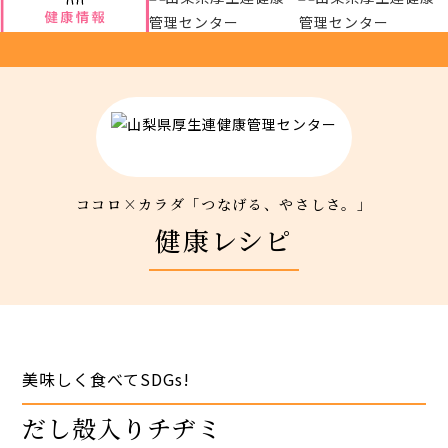
厚生連について
アクセス
新着情報
ココロ×カラダ「つなげる、やさしさ。」
新型コロナウイルス対策
健康レシピ
人間ドック 最新空き情報
リクルートサイト
美味しく食べてSDGs!
IIDA Well-being Park Project.
だし殻入りチヂミ