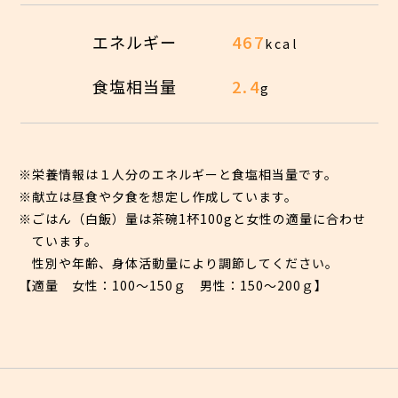
エネルギー
467
kcal
食塩相当量
2.4
g
※栄養情報は１人分のエネルギーと食塩相当量です。
※献立は昼食や夕食を想定し作成しています。
※ごはん（白飯）量は茶碗1杯100gと女性の適量に合わせ
ています。
性別や年齢、身体活動量により調節してください。
【適量 女性：100〜150ｇ 男性：150〜200ｇ】