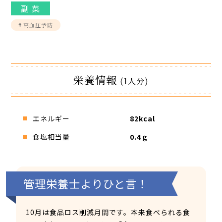
副 菜
館内3Dマップ
# 高血圧予防
栄養情報
(1人分)
エネルギー
82kcal
食塩相当量
0.4ｇ
管理栄養士よりひと言！
10月は食品ロス削減月間です。本来食べられる食