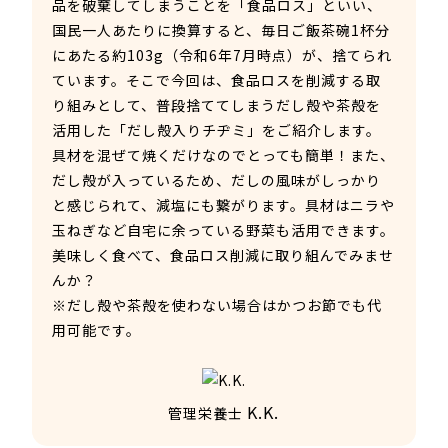
品を破棄してしまうことを「食品ロス」といい、
国民一人あたりに換算すると、毎日ご飯茶碗
1
杯分
にあたる約103g（令和6年7月時点）が、捨てられ
ています。そこで今回は、食品ロスを削減する取
り組みとして、普段捨ててしまうだし殻や茶殻を
活用した「だし殻入りチヂミ」をご紹介します。
具材を混ぜて焼くだけなのでとっても簡単！また、
だし殻が入っているため、だしの風味がしっかり
と感じられて、減塩にも繋がります。具材はニラや
玉ねぎなど自宅に余っている野菜も活用できます。
美味しく食べて、食品ロス削減に取り組んでみませ
んか？
※だし殻や茶殻を使わない場合はかつお節でも代
用可能です。
K.K.
管理栄養士