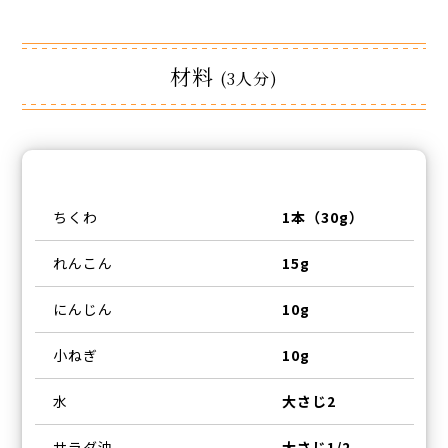
材料
(3人分)
ちくわ
1本（30g）
れんこん
15g
にんじん
10g
小ねぎ
10g
水
大さじ2
サラダ油
大さじ1/2