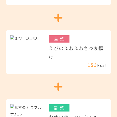
主 菜
えびのふわふわさつま揚
げ
153
kcal
副 菜
なすのカラフルナムル