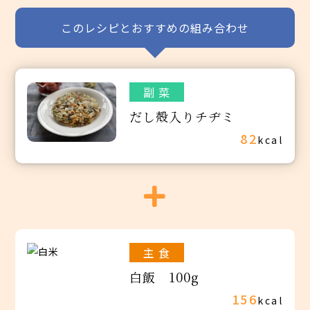
このレシピとおすすめの組み合わせ
副 菜
だし殻入りチヂミ
82
kcal
主 食
白飯 100g
156
kcal