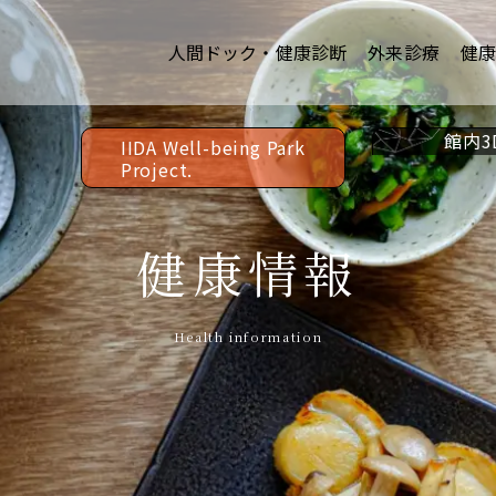
人間ドック・健康診断
外来診療
健
館内3
IIDA Well-being Park
Project.
健康情報
Health information