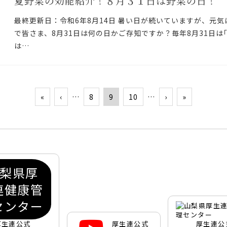
夏野菜の効能紹介！８月３１日は野菜の日！
最終更新日：令和6年8月14日 暑い日が続いていますが、元気
で皆さま、8月31日は何の日かご存知ですか？毎年8月31日は
は…
«
‹
…
8
9
10
…
›
»
厚生連公式
厚生連公式
厚生連公