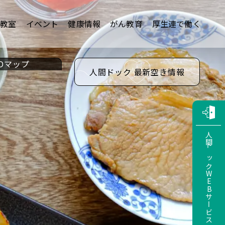
康教室
イベント
健康情報
がん教育
厚生連で働く
Dマップ
人間ドック 最新空き情報
人間ドックWEBサービス